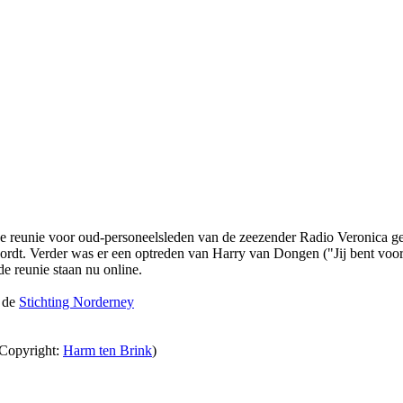
jkse reunie voor oud-personeelsleden van de zeezender Radio Veronica
rdt. Verder was er een optreden van Harry van Dongen ("Jij bent voor
e reunie staan nu online.
n de
Stichting Norderney
(Copyright:
Harm ten Brink
)