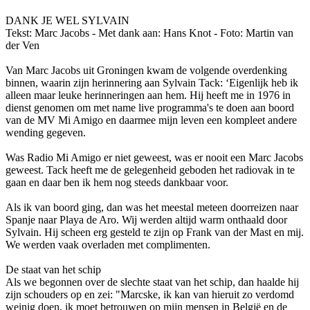
DANK JE WEL SYLVAIN
Tekst: Marc Jacobs - Met dank aan: Hans Knot - Foto: Martin van
der Ven
Van Marc Jacobs uit Groningen kwam de volgende overdenking
binnen, waarin zijn herinnering aan Sylvain Tack: ‘Eigenlijk heb ik
alleen maar leuke herinneringen aan hem. Hij heeft me in 1976 in
dienst genomen om met name live programma's te doen aan boord
van de MV Mi Amigo en daarmee mijn leven een kompleet andere
wending gegeven.
Was Radio Mi Amigo er niet geweest, was er nooit een Marc Jacobs
geweest. Tack heeft me de gelegenheid geboden het radiovak in te
gaan en daar ben ik hem nog steeds dankbaar voor.
Als ik van boord ging, dan was het meestal meteen doorreizen naar
Spanje naar Playa de Aro. Wij werden altijd warm o­nthaald door
Sylvain. Hij scheen erg gesteld te zijn op Frank van der Mast en mij.
We werden vaak overladen met complimenten.
De staat van het schip
Als we begonnen over de slechte staat van het schip, dan haalde hij
zijn schouders op en zei: "Marcske, ik kan van hieruit zo verdomd
weinig doen, ik moet betrouwen op mijn mensen in België en de