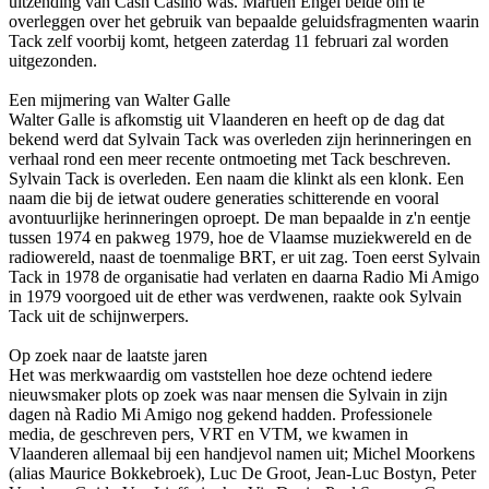
uitzending van Cash Casino was. Martien Engel belde om te
overleggen over het gebruik van bepaalde geluidsfragmenten waarin
Tack zelf voorbij komt, hetgeen zaterdag 11 februari zal worden
uitgezonden.
Een mijmering van Walter Galle
Walter Galle is afkomstig uit Vlaanderen en heeft op de dag dat
bekend werd dat Sylvain Tack was overleden zijn herinneringen en
verhaal rond een meer recente o­ntmoeting met Tack beschreven.
Sylvain Tack is overleden. Een naam die klinkt als een klonk. Een
naam die bij de ietwat oudere generaties schitterende en vooral
avontuurlijke herinneringen oproept. De man bepaalde in z'n eentje
tussen 1974 en pakweg 1979, hoe de Vlaamse muziekwereld en de
radiowereld, naast de toenmalige BRT, er uit zag. Toen eerst Sylvain
Tack in 1978 de organisatie had verlaten en daarna Radio Mi Amigo
in 1979 voorgoed uit de ether was verdwenen, raakte ook Sylvain
Tack uit de schijnwerpers.
Op zoek naar de laatste jaren
Het was merkwaardig om vaststellen hoe deze ochtend iedere
nieuwsmaker plots op zoek was naar mensen die Sylvain in zijn
dagen nà Radio Mi Amigo nog gekend hadden. Professionele
media, de geschreven pers, VRT en VTM, we kwamen in
Vlaanderen allemaal bij een handjevol namen uit; Michel Moorkens
(alias Maurice Bokkebroek), Luc De Groot, Jean-Luc Bostyn, Peter