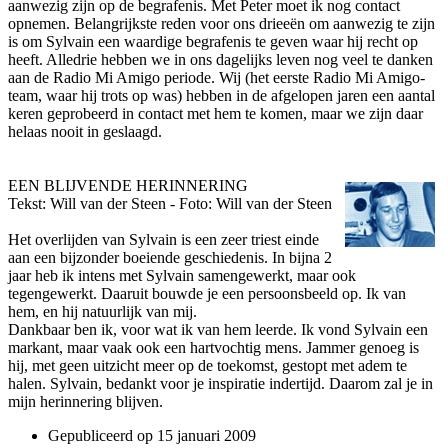
aanwezig zijn op de begrafenis. Met Peter moet ik nog contact
opnemen. Belangrijkste reden voor o­ns drieeën om aanwezig te zijn
is om Sylvain een waardige begrafenis te geven waar hij recht op
heeft. Alledrie hebben we in o­ns dagelijks leven nog veel te danken
aan de Radio Mi Amigo periode. Wij (het eerste Radio Mi Amigo-
team, waar hij trots op was) hebben in de afgelopen jaren een aantal
keren geprobeerd in contact met hem te komen, maar we zijn daar
helaas nooit in geslaagd.
EEN BLIJVENDE HERINNERING
Tekst: Will van der Steen - Foto: Will van der Steen
Het overlijden van Sylvain is een zeer triest einde
aan een bijzonder boeiende geschiedenis. In bijna 2
jaar heb ik intens met Sylvain samengewerkt, maar ook
tegengewerkt. Daaruit bouwde je een persoonsbeeld op. Ik van
hem, en hij natuurlijk van mij.
Dankbaar ben ik, voor wat ik van hem leerde. Ik vond Sylvain een
markant, maar vaak ook een hartvochtig mens. Jammer genoeg is
hij, met geen uitzicht meer op de toekomst, gestopt met adem te
halen. Sylvain, bedankt voor je inspiratie indertijd. Daarom zal je in
mijn herinnering blijven.
Gepubliceerd op
15 januari 2009