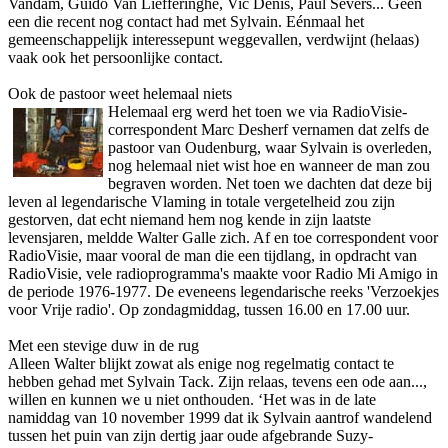
Vandam, Guido Van Liefferinghe, Vic Denis, Paul Severs... Geen
een die recent nog contact had met Sylvain. Eénmaal het
gemeenschappelijk interessepunt weggevallen, verdwijnt (helaas)
vaak ook het persoonlijke contact.
Ook de pastoor weet helemaal niets
Helemaal erg werd het toen we via RadioVisie-
correspondent Marc Desherf vernamen dat zelfs de
pastoor van Oudenburg, waar Sylvain is overleden,
nog helemaal niet wist hoe en wanneer de man zou
begraven worden. Net toen we dachten dat deze bij
leven al legendarische Vlaming in totale vergetelheid zou zijn
gestorven, dat echt niemand hem nog kende in zijn laatste
levensjaren, meldde Walter Galle zich. Af en toe correspondent voor
RadioVisie, maar vooral de man die een tijdlang, in opdracht van
RadioVisie, vele radioprogramma's maakte voor Radio Mi Amigo in
de periode 1976-1977. De eveneens legendarische reeks 'Verzoekjes
voor Vrije radio'. Op zondagmiddag, tussen 16.00 en 17.00 uur.
Met een stevige duw in de rug
Alleen Walter blijkt zowat als enige nog regelmatig contact te
hebben gehad met Sylvain Tack. Zijn relaas, tevens een ode aan...,
willen en kunnen we u niet o­nthouden. ‘Het was in de late
namiddag van 10 november 1999 dat ik Sylvain aantrof wandelend
tussen het puin van zijn dertig jaar oude afgebrande Suzy-