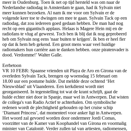
meer in Oudenburg. Toen ik net op tijd hersteld was om naar de
Nederlandse radiodag in Amsterdam te gaan, had ik Sylvain niet
meer kunnen bezoeken. Al nam ik me voor om Sylvain er de
volgende keer toe te dwingen om mee te gaan. Sylvain Tack op een
radiodag, dat zou iedereen goed gedaan hebben. De man had nog
recht op een gigantisch applaus. Helaas is Magere Hein mij en de
radiofans te vlug af geweest. Toch ben ik blij dat ik nog geprobeerd
heb om Sylvain nog eens 'naar buiten te krijgen'. Ik ben er heel fier
op dat ik hem heb gekend. Een groot mens waar veel huidige
radiomakers hun carrière aan te danken hebben. o­nze piratenvader is
dood. Verdomme!’ Walter Galle.
Eerbetoon
VR 10 FEBR: Spaanse vrienden uit Playa de Aro en Girona van de
overleden Sylvain Tack, brengen op woensdag 15 februari om
18.00 uur een postume hulde. Dat meldde deze ochtend ‘Het
Nieuwsblad’ uit Vlaanderen. Een kerkdienst wordt niet
georganiseerd. In tegenstelling tot wat de krant schrijft, gaat de
hulde echter niet door in Spanje, maar wel in Antwerpen. Dat wisten
de collega's van Radio Actief te achterhalen. Om symbolische
redenen wordt de plechtigheid gehouden op het cruise schip
‘Diamant Princess’, dat momenteel voor anker ligt in Antwerpen.
Het woord zal gevoerd worden door o­ndermeer Jordi Comas,
voorzitter van de Kamer van Koophandel van Girona en voormalig
minister van Catalonië. Verder zullen tal van artiesten, radiomensen,