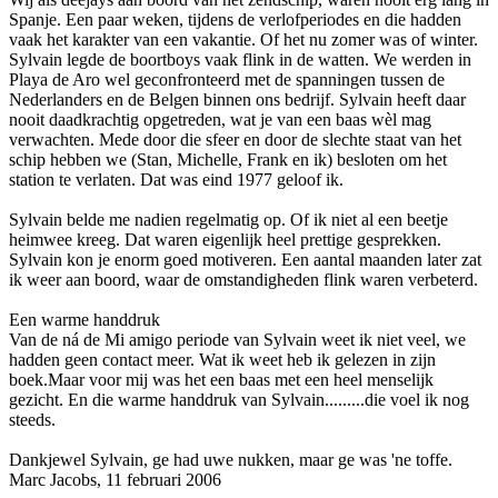
Spanje. Een paar weken, tijdens de verlofperiodes en die hadden
vaak het karakter van een vakantie. Of het nu zomer was of winter.
Sylvain legde de boortboys vaak flink in de watten. We werden in
Playa de Aro wel geconfronteerd met de spanningen tussen de
Nederlanders en de Belgen binnen o­ns bedrijf. Sylvain heeft daar
nooit daadkrachtig opgetreden, wat je van een baas wèl mag
verwachten. Mede door die sfeer en door de slechte staat van het
schip hebben we (Stan, Michelle, Frank en ik) besloten om het
station te verlaten. Dat was eind 1977 geloof ik.
Sylvain belde me nadien regelmatig op. Of ik niet al een beetje
heimwee kreeg. Dat waren eigenlijk heel prettige gesprekken.
Sylvain kon je enorm goed motiveren. Een aantal maanden later zat
ik weer aan boord, waar de omstandigheden flink waren verbeterd.
Een warme handdruk
Van de ná de Mi amigo periode van Sylvain weet ik niet veel, we
hadden geen contact meer. Wat ik weet heb ik gelezen in zijn
boek.Maar voor mij was het een baas met een heel menselijk
gezicht. En die warme handdruk van Sylvain.........die voel ik nog
steeds.
Dankjewel Sylvain, ge had uwe nukken, maar ge was 'ne toffe.
Marc Jacobs, 11 februari 2006