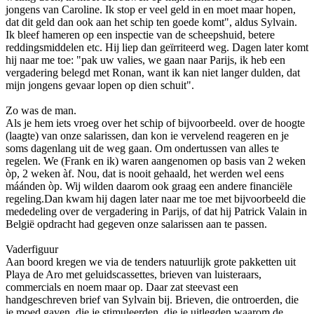
jongens van Caroline. Ik stop er veel geld in en moet maar hopen,
dat dit geld dan ook aan het schip ten goede komt", aldus Sylvain.
Ik bleef hameren op een inspectie van de scheepshuid, betere
reddingsmiddelen etc. Hij liep dan geïrriteerd weg. Dagen later komt
hij naar me toe: "pak uw valies, we gaan naar Parijs, ik heb een
vergadering belegd met Ronan, want ik kan niet langer dulden, dat
mijn jongens gevaar lopen op dien schuit".
Zo was de man.
Als je hem iets vroeg over het schip of bijvoorbeeld. over de hoogte
(laagte) van o­nze salarissen, dan kon ie vervelend reageren en je
soms dagenlang uit de weg gaan. Om o­ndertussen van alles te
regelen. We (Frank en ik) waren aangenomen op basis van 2 weken
òp, 2 weken àf. Nou, dat is nooit gehaald, het werden wel eens
máánden òp. Wij wilden daarom ook graag een andere financiële
regeling.Dan kwam hij dagen later naar me toe met bijvoorbeeld die
mededeling over de vergadering in Parijs, of dat hij Patrick Valain in
België opdracht had gegeven o­nze salarissen aan te passen.
Vaderfiguur
Aan boord kregen we via de tenders natuurlijk grote pakketten uit
Playa de Aro met geluidscassettes, brieven van luisteraars,
commercials en noem maar op. Daar zat steevast een
handgeschreven brief van Sylvain bij. Brieven, die o­ntroerden, die
je moed gaven, die je stimuleerden, die je uitlegden waarom de