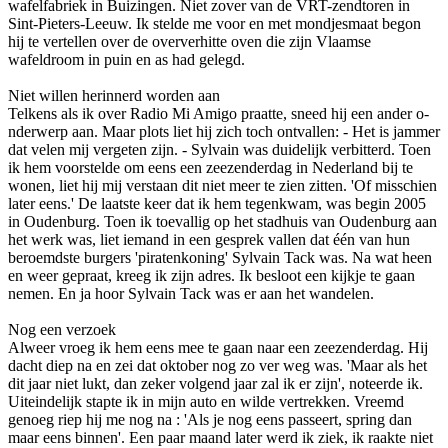
wafelfabriek in Buizingen. Niet zover van de VRT-zendtoren in
Sint-Pieters-Leeuw. Ik stelde me voor en met mondjesmaat begon
hij te vertellen over de oververhitte oven die zijn Vlaamse
wafeldroom in puin en as had gelegd.
Niet willen herinnerd worden aan
Telkens als ik over Radio Mi Amigo praatte, sneed hij een ander o­
nderwerp aan. Maar plots liet hij zich toch o­ntvallen: - Het is jammer
dat velen mij vergeten zijn. - Sylvain was duidelijk verbitterd. Toen
ik hem voorstelde om eens een zeezenderdag in Nederland bij te
wonen, liet hij mij verstaan dit niet meer te zien zitten. 'Of misschien
later eens.' De laatste keer dat ik hem tegenkwam, was begin 2005
in Oudenburg. Toen ik toevallig op het stadhuis van Oudenburg aan
het werk was, liet iemand in een gesprek vallen dat één van hun
beroemdste burgers 'piratenkoning' Sylvain Tack was. Na wat heen
en weer gepraat, kreeg ik zijn adres. Ik besloot een kijkje te gaan
nemen. En ja hoor Sylvain Tack was er aan het wandelen.
Nog een verzoek
Alweer vroeg ik hem eens mee te gaan naar een zeezenderdag. Hij
dacht diep na en zei dat oktober nog zo ver weg was. 'Maar als het
dit jaar niet lukt, dan zeker volgend jaar zal ik er zijn', noteerde ik.
Uiteindelijk stapte ik in mijn auto en wilde vertrekken. Vreemd
genoeg riep hij me nog na : 'Als je nog eens passeert, spring dan
maar eens binnen'. Een paar maand later werd ik ziek, ik raakte niet