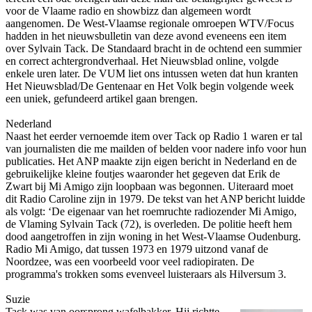
voor de Vlaame radio en showbizz dan algemeen wordt
aangenomen. De West-Vlaamse regionale omroepen WTV/Focus
hadden in het nieuwsbulletin van deze avond eveneens een item
over Sylvain Tack. De Standaard bracht in de ochtend een summier
en correct achtergrondverhaal. Het Nieuwsblad o­nline, volgde
enkele uren later. De VUM liet o­ns intussen weten dat hun kranten
Het Nieuwsblad/De Gentenaar en Het Volk begin volgende week
een uniek, gefundeerd artikel gaan brengen.
Nederland
Naast het eerder vernoemde item over Tack op Radio 1 waren er tal
van journalisten die me mailden of belden voor nadere info voor hun
publicaties. Het ANP maakte zijn eigen bericht in Nederland en de
gebruikelijke kleine foutjes waaronder het gegeven dat Erik de
Zwart bij Mi Amigo zijn loopbaan was begonnen. Uiteraard moet
dit Radio Caroline zijn in 1979. De tekst van het ANP bericht luidde
als volgt: ‘De eigenaar van het roemruchte radiozender Mi Amigo,
de Vlaming Sylvain Tack (72), is overleden. De politie heeft hem
dood aangetroffen in zijn woning in het West-Vlaamse Oudenburg.
Radio Mi Amigo, dat tussen 1973 en 1979 uitzond vanaf de
Noordzee, was een voorbeeld voor veel radiopiraten. De
programma's trokken soms evenveel luisteraars als Hilversum 3.
Suzie
Tack was van oorsprong wafelbakker. Hij richtte