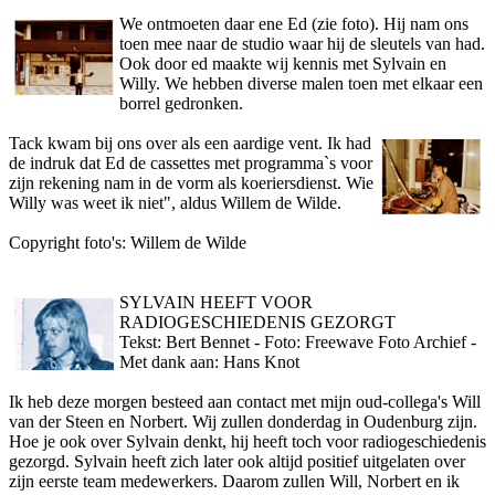
We o­ntmoeten daar ene Ed (zie foto). Hij nam o­ns
toen mee naar de studio waar hij de sleutels van had.
Ook door ed maakte wij kennis met Sylvain en
Willy. We hebben diverse malen toen met elkaar een
borrel gedronken.
Tack kwam bij o­ns over als een aardige vent. Ik had
de indruk dat Ed de cassettes met programma`s voor
zijn rekening nam in de vorm als koeriersdienst. Wie
Willy was weet ik niet", aldus Willem de Wilde.
Copyright foto's: Willem de Wilde
SYLVAIN HEEFT VOOR
RADIOGESCHIEDENIS GEZORGT
Tekst: Bert Bennet - Foto: Freewave Foto Archief -
Met dank aan: Hans Knot
Ik heb deze morgen besteed aan contact met mijn oud-collega's Will
van der Steen en Norbert. Wij zullen donderdag in Oudenburg zijn.
Hoe je ook over Sylvain denkt, hij heeft toch voor radiogeschiedenis
gezorgd. Sylvain heeft zich later ook altijd positief uitgelaten over
zijn eerste team medewerkers. Daarom zullen Will, Norbert en ik