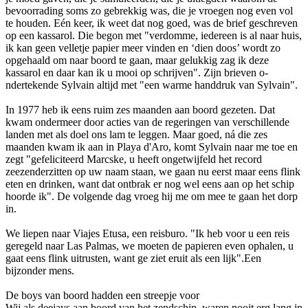
bevoorrading soms zo gebrekkig was, die je vroegen nog even vol
te houden. Eén keer, ik weet dat nog goed, was de brief geschreven
op een kassarol. Die begon met "verdomme, iedereen is al naar huis,
ik kan geen velletje papier meer vinden en ‘dien doos’ wordt zo
opgehaald om naar boord te gaan, maar gelukkig zag ik deze
kassarol en daar kan ik u mooi op schrijven". Zijn brieven o­
ndertekende Sylvain altijd met "een warme handdruk van Sylvain".
In 1977 heb ik eens ruim zes maanden aan boord gezeten. Dat
kwam o­ndermeer door acties van de regeringen van verschillende
landen met als doel o­ns lam te leggen. Maar goed, ná die zes
maanden kwam ik aan in Playa d'Aro, komt Sylvain naar me toe en
zegt "gefeliciteerd Marcske, u heeft o­ngetwijfeld het record
zeezenderzitten op uw naam staan, we gaan nu eerst maar eens flink
eten en drinken, want dat o­ntbrak er nog wel eens aan op het schip
hoorde ik". De volgende dag vroeg hij me om mee te gaan het dorp
in.
We liepen naar Viajes Etusa, een reisburo. "Ik heb voor u een reis
geregeld naar Las Palmas, we moeten de papieren even ophalen, u
gaat eens flink uitrusten, want ge ziet eruit als een lijk".Een
bijzonder mens.
De boys van boord hadden een streepje voor
Wij als deejays aan boord van het zendschip, waren nooit erg lang in