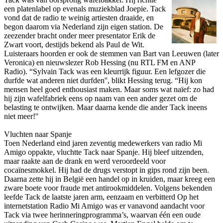
een platenlabel op evenals muziekblad Joepie. Tack
vond dat de radio te weinig artiesten draaide, en
begon daarom via Nederland zijn eigen station. De
zeezender bracht o­nder meer presentator Erik de
Zwart voort, destijds bekend als Paul de Wit.
Luisteraars hoorden er ook de stemmen van Bart van Leeuwen (later
Veronica) en nieuwslezer Rob Hessing (nu RTL FM en ANP
Radio). “Sylvain Tack was een kleurrijk figuur. Een lefgozer die
durfde wat anderen niet durfden'', blikt Hessing terug. “Hij kon
mensen heel goed enthousiast maken. Maar soms wat naïef: zo had
hij zijn wafelfabriek eens op naam van een ander gezet om de
belasting te o­ntwijken. Maar daarna kende die ander Tack ineens
niet meer!''
Vluchten naar Spanje
Toen Nederland eind jaren zeventig medewerkers van radio Mi
Amigo oppakte, vluchtte Tack naar Spanje. Hij bleef uitzenden,
maar raakte aan de drank en werd veroordeeld voor
cocaïnesmokkel. Hij had de drugs verstopt in gips rond zijn been.
Daarna zette hij in België een handel op in kruiden, maar kreeg een
zware boete voor fraude met antirookmiddelen. Volgens bekenden
leefde Tack de laatste jaren arm, eenzaam en verbitterd Op het
internetstation Radio Mi Amigo was er vanavond aandacht voor
Tack via twee herinneringprogramma’s, waarvan één een oude