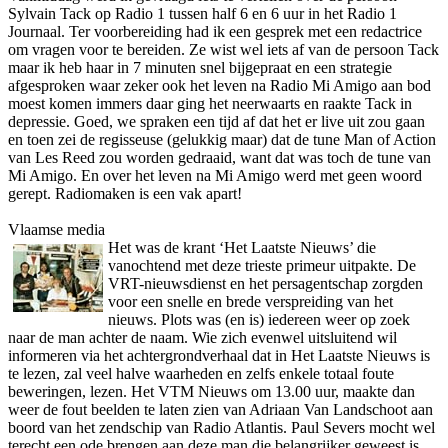
Sylvain Tack op Radio 1 tussen half 6 en 6 uur in het Radio 1
Journaal. Ter voorbereiding had ik een gesprek met een redactrice
om vragen voor te bereiden. Ze wist wel iets af van de persoon Tack
maar ik heb haar in 7 minuten snel bijgepraat en een strategie
afgesproken waar zeker ook het leven na Radio Mi Amigo aan bod
moest komen immers daar ging het neerwaarts en raakte Tack in
depressie. Goed, we spraken een tijd af dat het er live uit zou gaan
en toen zei de regisseuse (gelukkig maar) dat de tune Man of Action
van Les Reed zou worden gedraaid, want dat was toch de tune van
Mi Amigo. En over het leven na Mi Amigo werd met geen woord
gerept. Radiomaken is een vak apart!
Vlaamse media
Het was de krant ‘Het Laatste Nieuws’ die
vanochtend met deze trieste primeur uitpakte. De
VRT-nieuwsdienst en het persagentschap zorgden
voor een snelle en brede verspreiding van het
nieuws. Plots was (en is) iedereen weer op zoek
naar de man achter de naam. Wie zich evenwel uitsluitend wil
informeren via het achtergrondverhaal dat in Het Laatste Nieuws is
te lezen, zal veel halve waarheden en zelfs enkele totaal foute
beweringen, lezen. Het VTM Nieuws om 13.00 uur, maakte dan
weer de fout beelden te laten zien van Adriaan Van Landschoot aan
boord van het zendschip van Radio Atlantis. Paul Severs mocht wel
terecht een ode brengen aan deze man die belangrijker geweest is