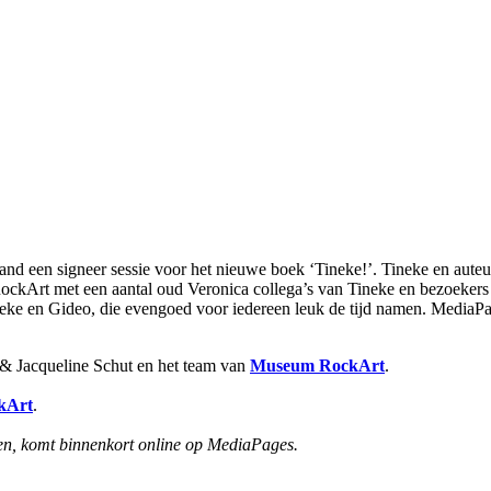
d een signeer sessie voor het nieuwe boek ‘Tineke!’. Tineke en aute
kArt met een aantal oud Veronica collega’s van Tineke en bezoekers u
neke en Gideo, die evengoed voor iedereen leuk de tijd namen. MediaP
 & Jacqueline Schut en het team van
Museum RockArt
.
kArt
.
sen, komt binnenkort online op MediaPages.