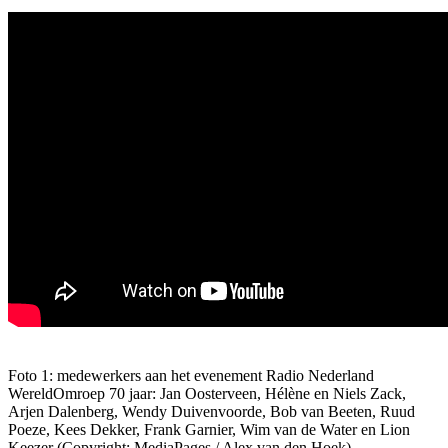
Foto 1: medewerkers aan het evenement Radio Nederland
WereldOmroep 70 jaar: Jan Oosterveen, Hélène en Niels Zack,
Arjen Dalenberg, Wendy Duivenvoorde, Bob van Beeten, Ruud
Poeze, Kees Dekker, Frank Garnier, Wim van de Water en Lion
Keezer (Copyright: MediaPages / Alex van den Hoek)