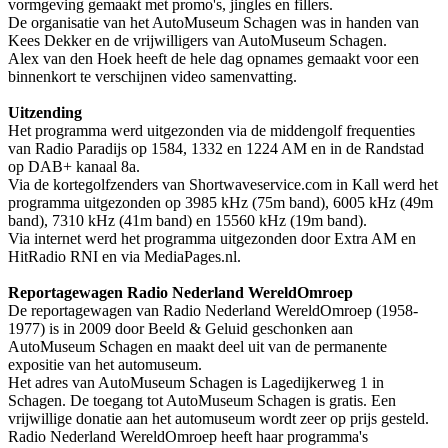
vormgeving gemaakt met promo's, jingles en fillers.
De organisatie van het AutoMuseum Schagen was in handen van
Kees Dekker en de vrijwilligers van AutoMuseum Schagen.
Alex van den Hoek heeft de hele dag opnames gemaakt voor een
binnenkort te verschijnen video samenvatting.
Uitzending
Het programma werd uitgezonden via de middengolf frequenties
van Radio Paradijs op 1584, 1332 en 1224 AM en in de Randstad
op DAB+ kanaal 8a.
Via de kortegolfzenders van Shortwaveservice.com in Kall werd het
programma uitgezonden op 3985 kHz (75m band), 6005 kHz (49m
band), 7310 kHz (41m band) en 15560 kHz (19m band).
Via internet werd het programma uitgezonden door Extra AM en
HitRadio RNI en via MediaPages.nl.
Reportagewagen Radio Nederland WereldOmroep
De reportagewagen van Radio Nederland WereldOmroep (1958-
1977) is in 2009 door Beeld & Geluid geschonken aan
AutoMuseum Schagen en maakt deel uit van de permanente
expositie van het automuseum.
Het adres van AutoMuseum Schagen is Lagedijkerweg 1 in
Schagen. De toegang tot AutoMuseum Schagen is gratis. Een
vrijwillige donatie aan het automuseum wordt zeer op prijs gesteld.
Radio Nederland WereldOmroep heeft haar programma's