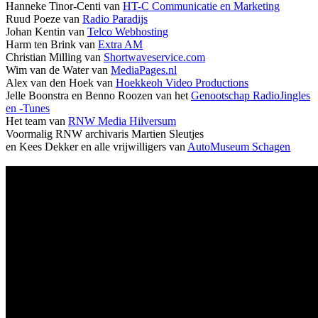
Hanneke Tinor-Centi van
HT-C Communicatie en Marketing
Ruud Poeze van
Radio Paradijs
Johan Kentin van
Telco Webhosting
Harm ten Brink van
Extra AM
Christian Milling van
Shortwaveservice.com
Wim van de Water van
MediaPages.nl
Alex van den Hoek van
Hoekkeoh Video Productions
Jelle Boonstra en Benno Roozen van het
Genootschap RadioJingles
en -Tunes
Het team van
RNW Media Hilversum
Voormalig RNW archivaris Martien Sleutjes
en Kees Dekker en alle vrijwilligers van
AutoMuseum Schagen