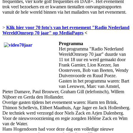
frequenties, vier korte golf frequenties en DAB+. Het evenement
trok veel bezoekers en er kwamen tientallen ontvangstrapporten
vanuit de hele wereld binnen via het mailadres van het evenement.
>
Klik hier voor 70 foto's van het evenement "Radio Nederland
WereldOmroep 70 jaar" op MediaPages
<
Programma
Het programma "Radio Nederland
WereldOmroep 70 jaar" duurde van
11 tot 18 uur en werd gemaakt door
Frank Garnier, Lion Keezer, Jan
Oosterveen, Bob van Beeten, Wendy
Duivenvoorde en Ruud Poeze.
Gasten in het programma waren: Bart
van Leeuwen, Marc van Amstel,
Pieter Damave, Paul Brouwer, Graham Gill (telefonisch), Willem
Nijboer en Gerda den Hollander.
Overige gasten tijdens het evenement waren: Harm ten Brink,
Thimon Schellevis, Elibert Maathuis, Age Jager en Jack Hollenberg.
De techniek werd verzorgd door Niels Zack en Arjen Dalenberg.
Voor de nieuwsvoorziening en regie zorgden Hélène Zack en Wim
van de Water.
Hans Hogendoorn had voor deze dag een volledige nieuwe