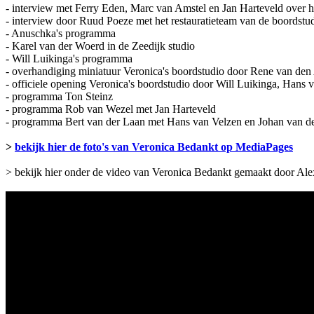
- interview met Ferry Eden, Marc van Amstel en Jan Harteveld over
- interview door Ruud Poeze met het restauratieteam van de boordstu
- Anuschka's programma
- Karel van der Woerd in de Zeedijk studio
- Will Luikinga's programma
- overhandiging miniatuur Veronica's boordstudio door Rene van den
- officiele opening Veronica's boordstudio door Will Luikinga, Hans 
- programma Ton Steinz
- programma Rob van Wezel met Jan Harteveld
- programma Bert van der Laan met Hans van Velzen en Johan van d
>
bekijk hier de foto's van Veronica Bedankt op MediaPages
> bekijk hier onder de video van Veronica Bedankt gemaakt door Al