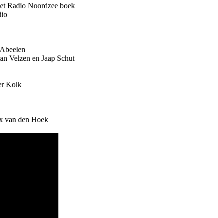
 het Radio Noordzee boek
dio
 Abeelen
van Velzen en Jaap Schut
er Kolk
ex van den Hoek