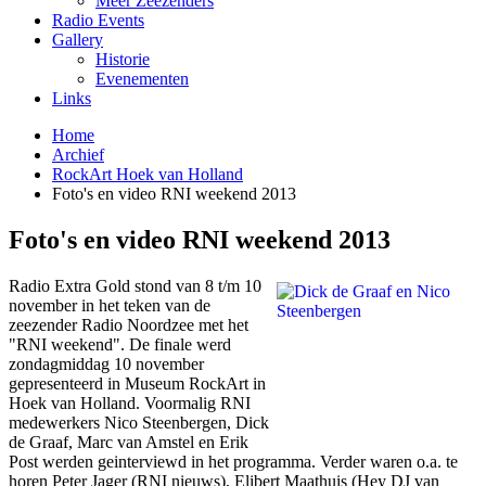
Meer Zeezenders
Radio Events
Gallery
Historie
Evenementen
Links
Home
Archief
RockArt Hoek van Holland
Foto's en video RNI weekend 2013
Foto's en video RNI weekend 2013
Radio Extra Gold stond van 8 t/m 10
november in het teken van de
zeezender Radio Noordzee met het
"RNI weekend". De finale werd
zondagmiddag 10 november
gepresenteerd in Museum RockArt in
Hoek van Holland. Voormalig RNI
medewerkers Nico Steenbergen, Dick
de Graaf, Marc van Amstel en Erik
Post werden geinterviewd in het programma. Verder waren o.a. te
horen Peter Jager (RNI nieuws), Elibert Maathuis (Hey DJ van