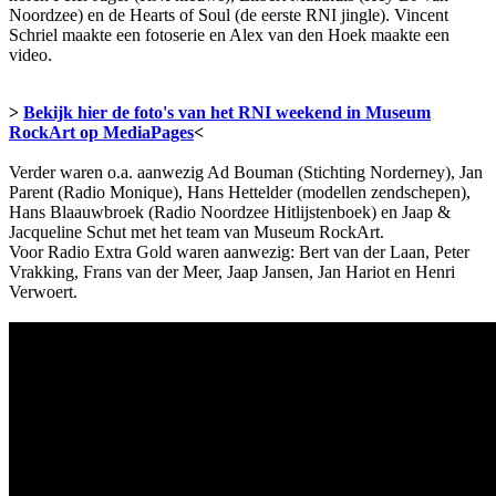
Noordzee) en de Hearts of Soul (de eerste RNI jingle). Vincent
Schriel maakte een fotoserie en Alex van den Hoek maakte een
video.
>
Bekijk hier
de foto's van het RNI weekend in Museum
RockArt op MediaPages
<
Verder waren o.a. aanwezig Ad Bouman (Stichting Norderney), Jan
Parent (Radio Monique), Hans Hettelder (modellen zendschepen),
Hans Blaauwbroek (Radio Noordzee Hitlijstenboek) en Jaap &
Jacqueline Schut met het team van Museum RockArt.
Voor Radio Extra Gold waren aanwezig: Bert van der Laan, Peter
Vrakking, Frans van der Meer, Jaap Jansen, Jan Hariot en Henri
Verwoert.