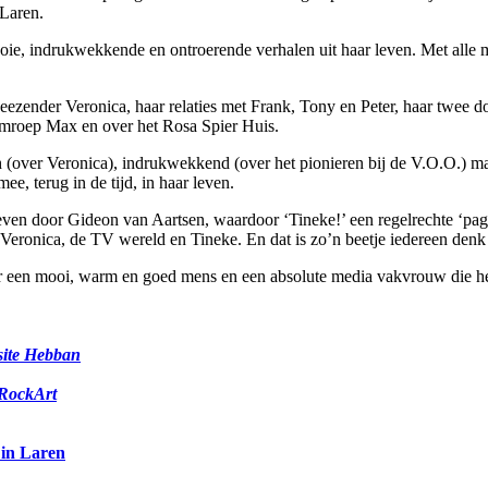
 Laren.
ooie, indrukwekkende en ontroerende verhalen uit haar leven. Met alle 
de zeezender Veronica, haar relaties met Frank, Tony en Peter, haar tw
Omroep Max en over het Rosa Spier Huis.
ch (over Veronica), indrukwekkend (over het pionieren bij de V.O.O.) m
ee, terug in de tijd, in haar leven.
even door Gideon van Aartsen, waardoor ‘Tineke!’ een regelrechte ‘page-
r Veronica, de TV wereld en Tineke. En dat is zo’n beetje iedereen denk 
 een mooi, warm en goed mens en een absolute media vakvrouw die het 
nsite Hebban
 RockArt
 in Laren