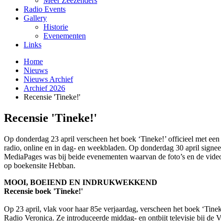
Meer Zeezenders
Radio Events
Gallery
Historie
Evenementen
Links
Home
Nieuws
Nieuws Archief
Archief 2026
Recensie 'Tineke!'
Recensie 'Tineke!'
Op donderdag 23 april verscheen het boek ‘Tineke!’ officieel met een
radio, online en in dag- en weekbladen. Op donderdag 30 april signe
MediaPages was bij beide evenementen waarvan de foto’s en de video 
op boekensite Hebban.
MOOI, BOEIEND EN INDRUKWEKKEND
Recensie boek 'Tineke!'
Op 23 april, vlak voor haar 85e verjaardag, verscheen het boek ‘Tine
Radio Veronica. Ze introduceerde middag- en ontbijt televisie bij d