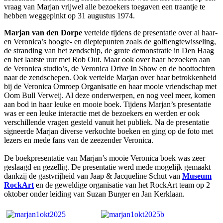
vraag van Marjan vrijwel alle bezoekers toegaven een traantje te
hebben weggepinkt op 31 augustus 1974.
Marjan van den Dorpe
vertelde tijdens de presentatie over al haar-
en Veronica’s hoogte- en dieptepunten zoals de golflengtewisseling,
de stranding van het zendschip, de grote demonstratie in Den Haag
en het laatste uur met Rob Out. Maar ook over haar bezoeken aan
de Veronica studio’s, de Veronica Drive In Show en de boottochten
naar de zendschepen. Ook vertelde Marjan over haar betrokkenheid
bij de Veronica Omroep Organisatie en haar mooie vriendschap met
Oom Bull Verweij. Al deze onderwerpen, en nog veel meer, komen
aan bod in haar leuke en mooie boek. Tijdens Marjan’s presentatie
was er een leuke interactie met de bezoekers en werden er ook
verschillende vragen gesteld vanuit het publiek. Na de presentatie
signeerde Marjan diverse verkochte boeken en ging op de foto met
lezers en mede fans van de zeezender Veronica.
De boekpresentatie van Marjan’s mooie Veronica boek was zeer
geslaagd en gezellig. De presentatie werd mede mogelijk gemaakt
dankzij de gastvrijheid van Jaap & Jacqueline Schut van
Museum
RockArt
en de geweldige organisatie van het RockArt team op 2
oktober onder leiding van Suzan Burger en Jan Kerklaan.