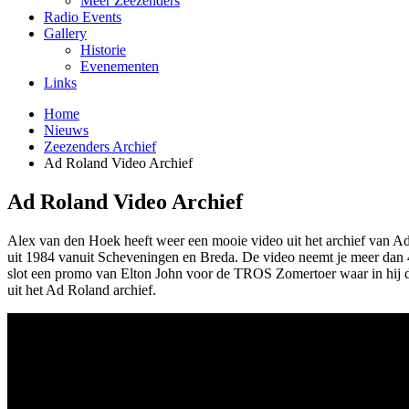
Meer Zeezenders
Radio Events
Gallery
Historie
Evenementen
Links
Home
Nieuws
Zeezenders Archief
Ad Roland Video Archief
Ad Roland Video Archief
Alex van den Hoek heeft weer een mooie video uit het archief van 
uit 1984 vanuit Scheveningen en Breda. De video neemt je meer dan 4
slot een promo van Elton John voor de TROS Zomertoer waar in hij d
uit het Ad Roland archief.